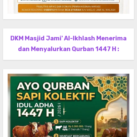
DKM Masjid Jami' Al-Ikhlash Menerima
dan Menyalurkan Qurban 1447 H :