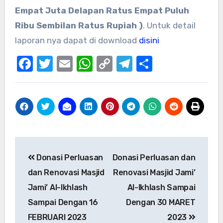
Empat Juta Delapan Ratus Empat Puluh
Ribu Sembilan Ratus Rupiah )
. Untuk detail
laporan nya dapat di download
disini
Facebook
Twitter
Email
WhatsApp
Copy
Telegram
Share
Link
Post
Donasi Perluasan
Donasi Perluasan dan
navigation
dan Renovasi Masjid
Renovasi Masjid Jami’
Jami’ Al-Ikhlash
Al-Ikhlash Sampai
Sampai Dengan 16
Dengan 30 MARET
FEBRUARI 2023
2023